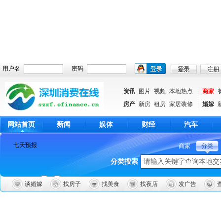
用户名
密码
资讯
图片
视频
本地热点
商家
房产
新房
租房
家居装修
婚嫁
网站首页
新闻
娱体
财经
汽车
商家
分类
分类搜索
谈婚嫁
找房子
找美食
找夜店
发广告