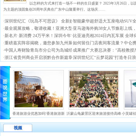
以怎样的方式来打造一场不一样的生日盛宴？ 2023年3月26日，以
为主题的顶固集创20周年庆典在广东中山隆重举行。这场庆……
深圳世纪汇《玩岛不可思议》 全新娱乐体验
智能豪华超舒适大五座电动SUV全
·
·
最全观展攻略，敬请收藏！亚洲大型汽车生态
亚马逊海外购38女人节焕彩上线
·
·
新名片·新消费 24万平米！深圳今年首个大
比亚迪亮相2024日内瓦车展 全
·
·
重磅嘉宾阵容揭晓，邀您参加九州展同期50+
如何留住门店夜间客流量？中仑
·
·
中国人寿财险青岛市分公司为岛城经济 发展
成果推广大赛总决赛：“高校教授
·
·
浙江省贵州商会开启浙黔合作新篇章
深圳世纪汇“云梦花园”打造冬日浪
·
·
香港旅游业优惠加码!香港旅游新
沂蒙山龟蒙景区迎来旅游接待高峰
小芙罐
视频