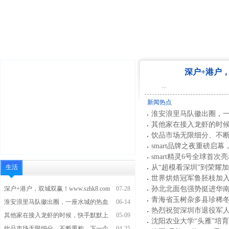
深户+港户，双
...
新闻热点
淮安浪里马队徽出圈，
其他家在接入龙虾的时
饮品市场无限细分、不
smart品牌之夜重磅启幕
smart精灵6号全球首次
生活
从“超模看深圳”到荣耀
世界烘焙冠军鲁胚枝加
深户+港户，双城双赢！www.szhk8.com
07-28
孙北北面包强势挺进华
青海省玉树杂多县珍稀
淮安浪里马队徽出圈，一座水城的热血
06-14
热烈祝贺深圳市退役军人
其他家在接入龙虾的时候，快手默默上
05-09
沈阳农业大学“头雁”培
饮品市场无限细分、不断重构，下一个
04-25