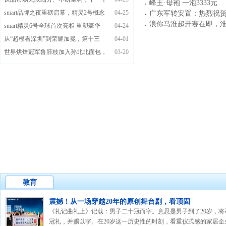
峰王·母袍 一泡3333元
smart品牌之夜重磅启幕，精灵2号概念
04-25
广东军转安置：热烈祝
浪你马淮超开赛在即，
smart精灵6号全球首次亮相 重塑豪华
04-24
从“超模看深圳”到荣耀加冕，第十三
04-01
世界烘焙冠军鲁胚枝加入孙北北面包，
03-20
教育
震撼！从一场穿越20年的原创舞台剧，看顶固
《礼记曲礼上》记载：男子二十冠而字。意思是男子到了20岁，将
冠礼，并赐以字。在20岁这一历史性的时刻，看重仪式感的家居企