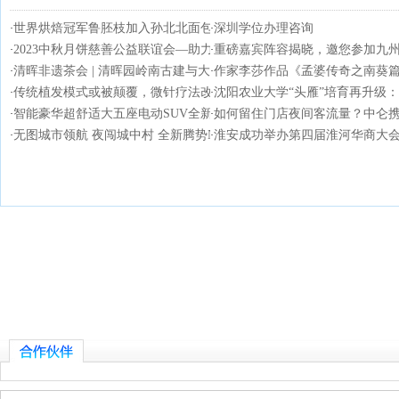
世界烘焙冠军鲁胚枝加入孙北北面包，将带来
深圳学位办理咨询
·
·
2023中秋月饼慈善公益联谊会—助力乡村振兴
重磅嘉宾阵容揭晓，邀您参加九州
·
·
清晖非遗茶会 | 清晖园岭南古建与大益非遗
作家李莎作品《孟婆传奇之南葵
·
·
传统植发模式或被颠覆，微针疗法改善脱发获
沈阳农业大学“头雁”培育再升级
·
·
智能豪华超舒适大五座电动SUV全新腾势N7正
如何留住门店夜间客流量？中仑
·
·
无图城市领航 夜闯城中村 全新腾势N7展示智
淮安成功举办第四届淮河华商大会2
·
·